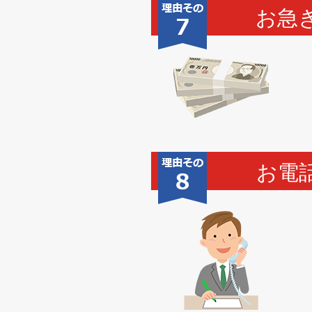
お急
お電