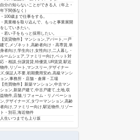
自分の知らないことができる人（年上・
年下関係なく）
・100歳まで仕事をする。
・異業種を取り込んで、もっと事業展開
をしていきたい。
・若い子をもっと採用したい。
【賃貸物件】マンション,アパート,一戸
建て,メゾネット,高齢者向け・高専賃,単
身者向け,学生向け,女性向け,二人暮し・
ルームシェア,ファミリー向け,ペット対
応・相談,分譲賃貸,特優賃,UR賃貸,駅近
物件,リゾート,マンスリー,デザイナー
ズ,保証人不要,初期費用安め,高級マンシ
ョン,事務所・店舗・倉庫・工場
【売買物件】新築マンション,中古マン
ション,新築戸建て,中古戸建て,土地,収
益物件,店舗,リフォーム・リノベーショ
ン,デザイナーズ,タワーマンション,高齢
者向け,ファミリー向け,駅近物件,リゾー
ト・別荘,海近物件
人生いつまでも上り坂