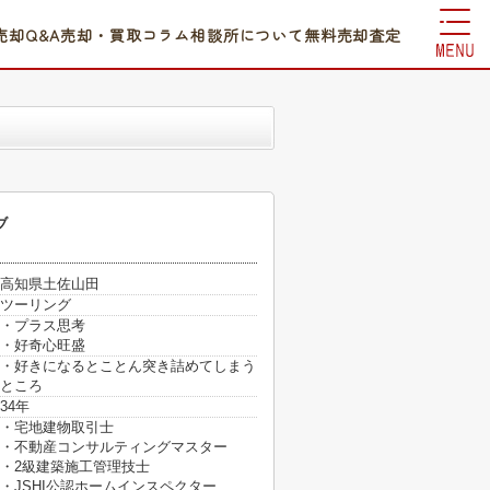
売却Q&A
売却・買取コラム
相談所について
無料売却査定
ブ
高知県土佐山田
ツーリング
・プラス思考
・好奇心旺盛
・好きになるとことん突き詰めてしまう
ところ
34年
・宅地建物取引士
・不動産コンサルティングマスター
・2級建築施工管理技士
・JSHI公認ホームインスペクター