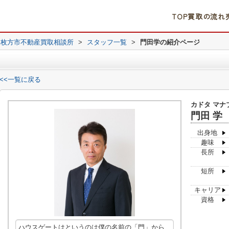
TOP
買取の流れ
｜枚方市不動産買取相談所
>
スタッフ一覧
>
門田学の紹介ページ
<<一覧に戻る
カドタ マナ
門田 学
出身地
趣味
長所
短所
キャリア
資格
ハウスゲートはというのは僕の名前の「門」から