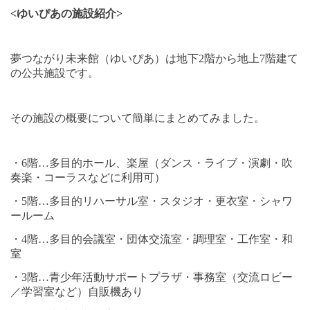
<
ゆいぴあの施設紹介
>
夢つながり未来館（ゆいぴあ）は地下
2
階から地上
7
階建て
の公共施設です。
その施設の概要について簡単にまとめてみました。
・
6
階
…
多目的ホール、楽屋（ダンス・ライブ・演劇・吹
奏楽・コーラスなどに利用可）
・
5
階
…
多目的リハーサル室・スタジオ・更衣室・シャワ
ールーム
・
4
階
…
多目的会議室・団体交流室・調理室・工作室・和
室
・
3
階
…
青少年活動サポートプラザ・事務室（交流ロビー
／学習室など）自販機あり