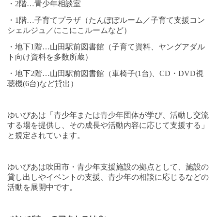
・
2
階
…
青少年相談室
・
1
階
…
子育てプラザ（たんぽぽルーム／子育て支援コン
シェルジュ／にこにこルームなど）
・地下
1
階
…
山田駅前図書館（子育て資料、ヤングアダル
ト向け資料を多数所蔵）
・地下
2
階
…
山田駅前図書館（車椅子
(1
台
)
、
CD
・
DVD
視
聴機
(6
台
)
など貸出）
ゆいぴあは「青少年または青少年団体が学び、活動し交流
する場を提供し、その成長や活動内容に応じて支援する」
と規定されています。
ゆいぴあは吹田市・青少年支援施設の拠点として、施設の
貸し出しやイベントの支援、青少年の相談に応じるなどの
活動を展開中です。