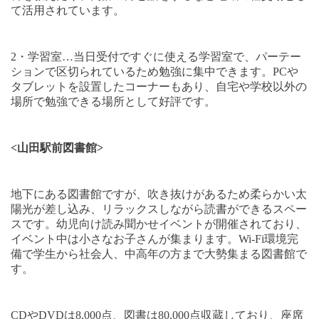
て活用されています。
2
・学習室
…
当日受付ですぐに使える学習室で、パーテー
ションで区切られているため勉強に集中できます。
PC
や
タブレットを設置したコーナーもあり、自宅や学校以外の
場所で勉強できる場所として好評です。
<
山田駅前図書館
>
地下にある図書館ですが、吹き抜けがあるため柔らかい太
陽光が差し込み、リラックスしながら読書ができるスペー
スです。幼児向け読み聞かせイベントが開催されており、
イベント中は小さなお子さんが集まります。
Wi-Fi
環境完
備で学生から社会人、中高年の方まで大勢集まる図書館で
す。
CD
や
DVD
は
8,000
点、図書は
80,000
点収蔵しており、座席