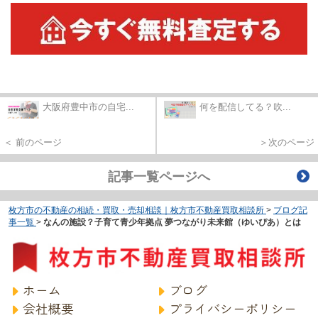
大阪府豊中市の自宅...
何を配信してる？吹...
＜ 前のページ
＞次のページ
記事一覧ページへ
枚方市の不動産の相続・買取・売却相談｜枚方市不動産買取相談所
>
ブログ記
事一覧
>
なんの施設？子育て青少年拠点 夢つながり未来館（ゆいぴあ）とは
ホーム
ブログ
会社概要
プライバシーポリシー