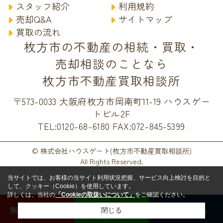
スタッフ紹介
利用規約
売却Q&A
サイトマップ
買取の流れ
枚方市の不動産の相続・買取・
売却相談のことなら
枚方市不動産買取相談所
〒573-0033 大阪府枚方市岡南町11-19 ハウスゲー
トビル2F
TEL:0120-68-6180
FAX:072-845-5399
© 株式会社ハウスゲート(枚方市不動産買取相談所)
All Rights Reserved.
当サイトでは、お客様の当サイト利用状況把握、サービス向上検討を目的と
して、クッキー（Cookie）を使用しています。
詳しくは、当社の
「Cookieの取扱いについて」
をご確認ください。
LINEで
無料査定する
電話する
閉じる
相談する