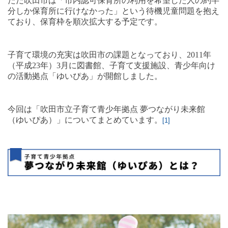
ただ吹田市は「市内認可保育所の利用を希望した人の約半
分しか保育所に行けなかった」という待機児童問題を抱え
ており、保育枠を順次拡大する予定です。
子育て環境の充実は吹田市の課題となっており、
2011
年
（平成
23
年）
3
月に図書館、子育て支援施設、青少年向け
の活動拠点「ゆいぴあ」が開館しました。
今回は「吹田市立子育て青少年拠点 夢つながり未来館
（ゆいぴあ）」についてまとめています。
[1]