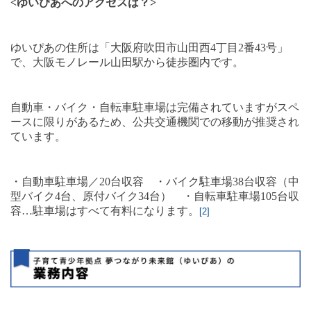
<
ゆいぴあへのアクセスは？
>
ゆいぴあの住所は「大阪府吹田市山田西
4
丁目
2
番
43
号」
で、大阪モノレール山田駅から徒歩圏内です。
自動車・バイク・自転車駐車場は完備されていますがスペ
ースに限りがあるため、公共交通機関での移動が推奨され
ています。
・自動車駐車場／
20
台収容 ・バイク駐車場
38
台収容（中
型バイク
4
台、原付バイク
34
台） ・自転車駐車場
105
台収
容
…
駐車場はすべて有料になります。
[2]