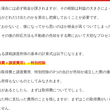
た場合には必ず税金が課されますが、その税額は利益の大きさによ
益がどれだけ出たのかを算出し把握しておくことが必要です。
ておかないと、後になってから思いのほか税金が高くついてしまっ
、その後の対応方法も不動産の売却をする際において大切なプロセ
ある課税譲渡所得の基本の計算式は以下になります。
得費＋譲渡費用）－特別控除
の取得費と譲渡費用、特別控除の3つの合計が売却が成立した際の価
る所得もないものとしてみなされます。
点があるとしたら、まずは取得費についてでしょう。
れた時に支払った費用のことを指しますが、まずはこの取得費がい
ません。