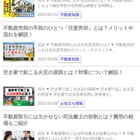
目次 ▼ 不動産売却にかかる住民税とは？▼ 不動産売却に
ともなう確定申告や住民税を納税する時期は...
2022-03-15
不動産知識
不動産売却の手段のひとつ「任意売却」とは？メリットや
流れを解説！
目次 ▼ 不動産売却における任意売却とは？▼ 不動産売却
における任意売却のメリット・デメリット▼...
2022-03-08
不動産知識
空き家で起こる火災の原因とは？対策について解説！
目次 ▼ 空き家で起こる火災の原因▼ 空き家で起こる火災
の対策▼ 空き家での火災発生時に所有者が...
2022-03-08
お役立ち情報
不動産取引には欠かせない司法書士の役割とは？費用の相
場もご紹介
目次 ▼ 不動産取引になぜ司法書士が必要なのか？▼ 不動
産取引における売主・買主別の司法書士への...