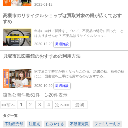
2021-01-12
高槻市のリサイクルショップは買取対象の幅が広くておす
すめ
年末に向けて掃除をしていて、不要品の処分に困ったこと
はありませんか？ 不要品はリサイクルショッ...
2020-12-29
周辺施設
貝塚市民図書館のおすすめの利用方法
家で過ごす時間が長くなったこの頃。 読書の秋、勉強の秋
には、図書館を上手に活用するのがおすすめ...
2020-10-20
周辺施設
該当公開件数
61
件
1-20
件表示
1
2
3
4
<<前へ
次へ>>
最初
タグ一覧
不動産売却
注意点
住みやすさ
不動産売買
ファミリー向け