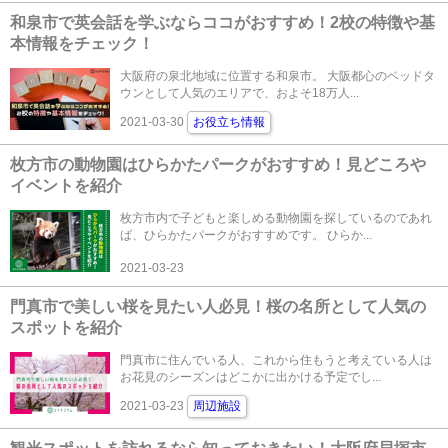
和泉市で英会話を学ぶならココがおすすめ！2校の特徴や基
本情報をチェック！
大阪府の泉北地域に位置する和泉市。 大阪都心のベッドタ
ウンとして人気のエリアで、およそ18万人...
2021-03-30
お役立ち情報
枚方市の動物園はひらかたパークがおすすめ！見どころや
イベントを紹介
枚方市内で子どもと楽しめる動物園を探しているのであれ
ば、ひらかたパークがおすすめです。 ひらか...
2021-03-23
門真市で美しい桜を見たい人必見！桜の名所として人気の
スポットを紹介
門真市に住んでいる人、これから住もうと考えている人は
お花見のシーズンはどこかに出かける予定でし...
2021-03-23
周辺施設