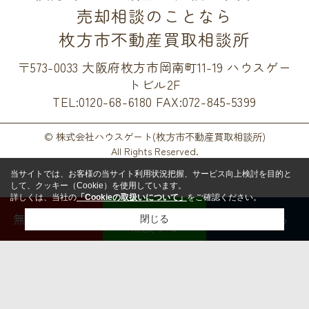
売却相談のことなら
枚方市不動産買取相談所
〒573-0033 大阪府枚方市岡南町11-19 ハウスゲー
トビル2F
TEL:0120-68-6180
FAX:072-845-5399
© 株式会社ハウスゲート(枚方市不動産買取相談所)
All Rights Reserved.
当サイトでは、お客様の当サイト利用状況把握、サービス向上検討を目的と
して、クッキー（Cookie）を使用しています。
詳しくは、当社の
「Cookieの取扱いについて」
をご確認ください。
LINEで
無料査定する
電話する
閉じる
相談する