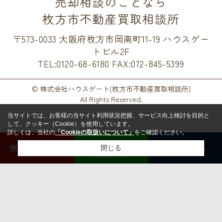
売却相談のことなら
枚方市不動産買取相談所
〒573-0033 大阪府枚方市岡南町11-19 ハウスゲー
トビル2F
TEL:0120-68-6180
FAX:072-845-5399
© 株式会社ハウスゲート(枚方市不動産買取相談所)
All Rights Reserved.
当サイトでは、お客様の当サイト利用状況把握、サービス向上検討を目的と
して、クッキー（Cookie）を使用しています。
詳しくは、当社の
「Cookieの取扱いについて」
をご確認ください。
LINEで
無料査定する
電話する
閉じる
相談する