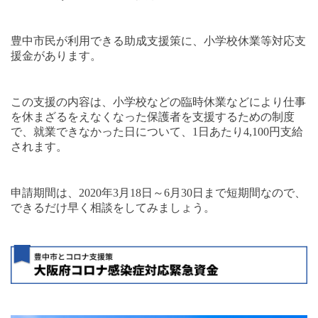
豊中市民が利用できる助成支援策に、小学校休業等対応支
援金があります。
この支援の内容は、小学校などの臨時休業などにより仕事
を休まざるをえなくなった保護者を支援するための制度
で、就業できなかった日について、
1
日あたり
4,100
円支給
されます。
申請期間は、
2020
年
3
月
18
日～
6
月
30
日まで短期間なので、
できるだけ早く相談をしてみましょう。