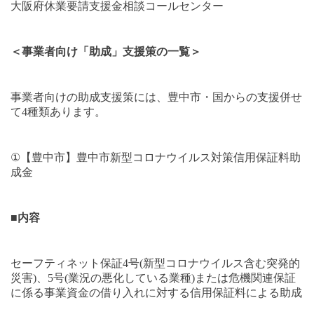
大阪府休業要請支援金相談コールセンター
＜事業者向け「助成」支援策の一覧＞
事業者向けの助成支援策には、豊中市・国からの支援併せ
て
4
種類あります。
①
【豊中市】豊中市新型コロナウイルス対策信用保証料助
成金
■
内容
セーフティネット保証
4
号
(
新型コロナウイルス含む突発的
災害
)
、
5
号
(
業況の悪化している業種
)
または危機関連保証
に係る事業資金の借り入れに対する信用保証料による助成