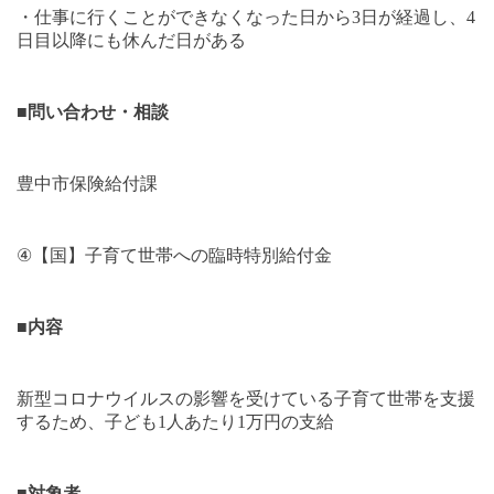
・仕事に行くことができなくなった日から
3
日が経過し、
4
日目以降にも休んだ日がある
■
問い合わせ・相談
豊中市保険給付課
④
【国】子育て世帯への臨時特別給付金
■
内容
新型コロナウイルスの影響を受けている子育て世帯を支援
するため、子ども
1
人あたり
1
万円の支給
■
対象者