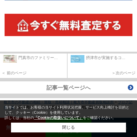
門真市のファミリー...
摂津市が実施するコ...
＜ 前のページ
＞次のページ
記事一覧ページへ
枚方市の不動産の相続・買取・売却相談｜枚方市不動産買取相談所
>
ブログ記
当サイトでは、お客様の当サイト利用状況把握、サービス向上検討を目的と
事一覧
>
豊中市のコロナ支援策とは？給付金の対象者についてもご紹介！
して、クッキー（Cookie）を使用しています。
詳しくは、当社の
「Cookieの取扱いについて」
をご確認ください。
LINEで
無料査定する
電話する
閉じる
相談する
ホーム
ブログ