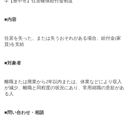
②
【豊中市】住居確保給付金制度
■
内容
住居を失った、または失うおそれがある場合、給付金
(
家
賃
)
を支給
■
対象者
離職または廃業から
2
年以内または、休業などにより収入
が減少、離職と同程度の状況にあり、常用就職の意欲があ
る人
■
問い合わせ・相談