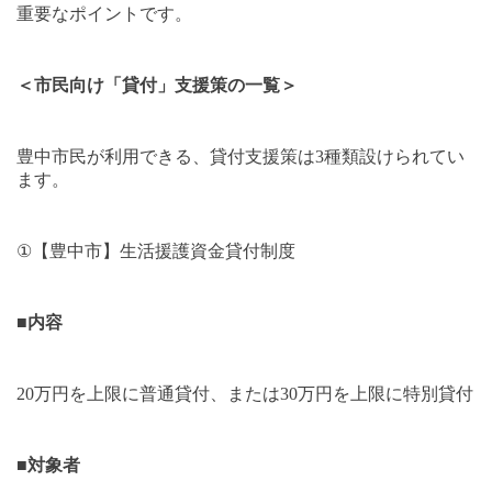
重要なポイントです。
＜市民向け「貸付」支援策の一覧＞
豊中市民が利用できる、貸付支援策は
3
種類設けられてい
ます。
①
【豊中市】生活援護資金貸付制度
■
内容
20
万円を上限に普通貸付、または
30
万円を上限に特別貸付
■
対象者