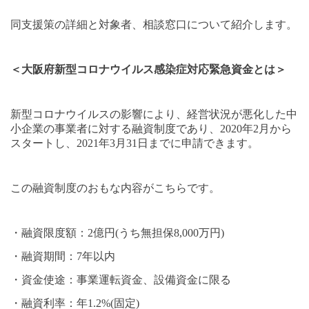
同支援策の詳細と対象者、相談窓口について紹介します。
＜大阪府新型コロナウイルス感染症対応緊急資金とは＞
新型コロナウイルスの影響により、経営状況が悪化した中
小企業の事業者に対する融資制度であり、
2020
年
2
月から
スタートし、
2021
年
3
月
31
日までに申請できます。
この融資制度のおもな内容がこちらです。
・融資限度額：
2
億円
(
うち無担保
8,000
万円
)
・融資期間：
7
年以内
・資金使途：事業運転資金、設備資金に限る
・融資利率：年
1.2%(
固定
)