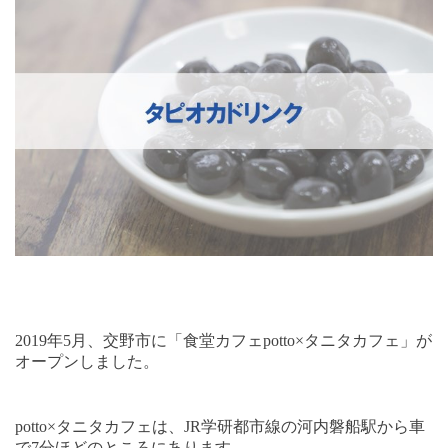
2019
年
5
月、交野市に「食堂カフェ
potto×
タニタカフェ」が
オープンしました。
potto×
タニタカフェは、
JR
学研都市線の河内磐船駅から車
で
7
分ほどのところにあります。