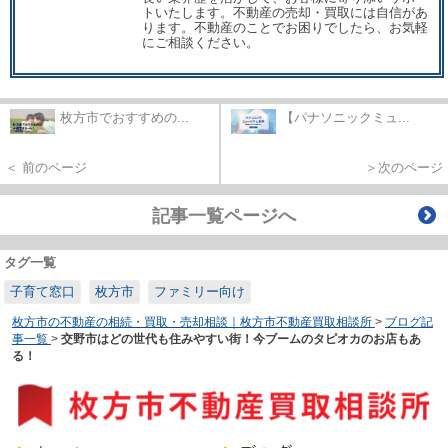
トいたします。不動産の売却・買取には自信があ
ります。不動産のことでお困りでしたら、お気軽
にご相談ください。
枚方市でおすすめの...
【パナソニックミュ...
＜ 前のページ
＞次のページ
記事一覧ページへ
タグ一覧
子育て窓口
枚方市
ファミリー向け
枚方市の不動産の相続・買取・売却相談｜枚方市不動産買取相談所
>
ブログ記
事一覧
>
交野市はどの世代も住みやすい街！今ブームのタピオカのお店もあ
る！