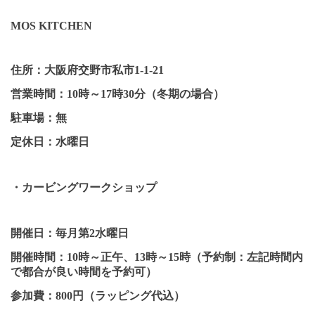
MOS KITCHEN
住所：大阪府交野市私市
1-1-21
営業時間：
10
時～
17
時
30
分（冬期の場合）
駐車場：無
定休日：水曜日
・カービングワークショップ
開催日：毎月第
2
水曜日
開催時間：
10
時～正午、
13
時～
15
時（予約制：左記時間内
で都合が良い時間を予約可）
参加費：
800
円（ラッピング代込）