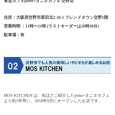
食堂カフェ
potto×
タニタカフェ 交野店
住所：大阪府交野市星田北
2-26-1
フレンドタウン交野
1
階
営業時間 ：
11
時〜
21
時
(
ラストオーダーは
20
時
30
分
)
駐車場：有
MOS KITCHEN
は、先ほどご紹介した
potto×
タニタカフェ
より約
1
年早い、
2018
年
9
月にオープンしたお店です。