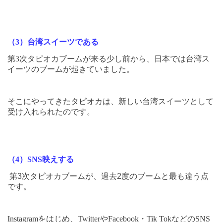
（
3
）台湾スイーツである
第
3
次タピオカブームが来る少し前から、日本では台湾ス
イーツのブームが起きていました。
そこにやってきたタピオカは、新しい台湾スイーツとして
受け入れられたのです。
（
4
）
SNS
映えする
第
3
次タピオカブームが、過去
2
度のブームと最も違う点
です。
Instagram
をはじめ、
Twitter
や
Facebook
・
Tik Tok
などの
SNS