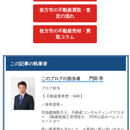
枚方市の不動産買取・査
定の流れ
枚方市の不動産売却・買
取コラム
この記事の執筆者
このブログの担当者 門田 学
ブログ担当
【 不動産業界歴：34年】
＜保有資格＞
宅地建物取引士、不動産コンサルティングマスタ
ー、2級建築施工管理技士、JSHI公認ホームイン
スペクター
長い業界歴を活かして、お客様に寄り添いサポー