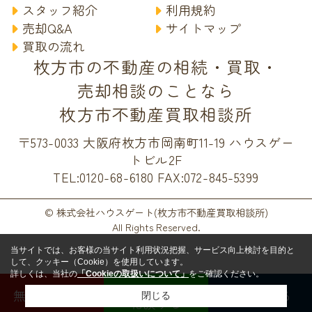
スタッフ紹介
利用規約
売却Q&A
サイトマップ
買取の流れ
枚方市の不動産の相続・買取・
売却相談のことなら
枚方市不動産買取相談所
〒573-0033 大阪府枚方市岡南町11-19 ハウスゲー
トビル2F
TEL:0120-68-6180
FAX:072-845-5399
© 株式会社ハウスゲート(枚方市不動産買取相談所)
All Rights Reserved.
当サイトでは、お客様の当サイト利用状況把握、サービス向上検討を目的と
して、クッキー（Cookie）を使用しています。
詳しくは、当社の
「Cookieの取扱いについて」
をご確認ください。
LINEで
無料査定する
電話する
閉じる
相談する