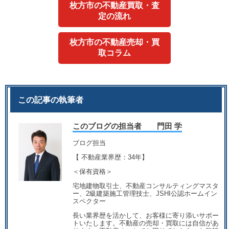
枚方市の不動産買取・査
定の流れ
枚方市の不動産売却・買
取コラム
この記事の執筆者
このブログの担当者 門田 学
ブログ担当
【 不動産業界歴：34年】
＜保有資格＞
宅地建物取引士、不動産コンサルティングマスタ
ー、2級建築施工管理技士、JSHI公認ホームイン
スペクター
長い業界歴を活かして、お客様に寄り添いサポー
トいたします。不動産の売却・買取には自信があ