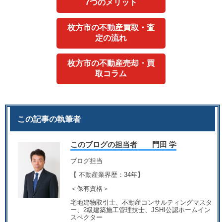
7つのメリット
枚方市の不動産買取・査
定の流れ
枚方市の不動産売却・買
取コラム
この記事の執筆者
このブログの担当者 門田 学
ブログ担当
【 不動産業界歴：34年】
＜保有資格＞
宅地建物取引士、不動産コンサルティングマスタ
ー、2級建築施工管理技士、JSHI公認ホームイン
スペクター