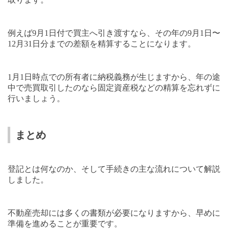
例えば
9
月
1
日付で買主へ引き渡すなら、その年の
9
月
1
日〜
12
月
31
日分までの差額を精算することになります。
1
月
1
日時点での所有者に納税義務が生じますから、年の途
中で売買取引したのなら固定資産税などの精算を忘れずに
行いましょう。
まとめ
登記とは何なのか、そして手続きの主な流れについて解説
しました。
不動産売却には多くの書類が必要になりますから、早めに
準備を進めることが重要です。