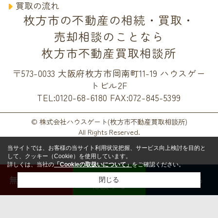
買取の流れ
枚方市の不動産の相続・買取・
売却相談のことなら
枚方市不動産買取相談所
〒573-0033 大阪府枚方市岡南町11-19 ハウスゲー
トビル2F
TEL:0120-68-6180
FAX:072-845-5399
© 株式会社ハウスゲート(枚方市不動産買取相談所)
All Rights Reserved.
当サイトでは、お客様の当サイト利用状況把握、サービス向上検討を目的と
して、クッキー（Cookie）を使用しています。
詳しくは、当社の
「Cookieの取扱いについて」
をご確認ください。
LINEで
無料査定する
電話する
閉じる
相談する