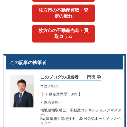
枚方市の不動産買取・査
定の流れ
枚方市の不動産売却・買
取コラム
この記事の執筆者
このブログの担当者 門田 学
ブログ担当
【 不動産業界歴：34年】
＜保有資格＞
宅地建物取引士、不動産コンサルティングマスタ
ー、
2級建築施工管理技士、JSHI公認ホームインスペ
クター