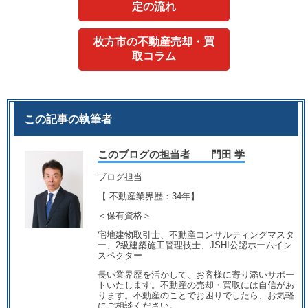
定の流れ
枚方市の不動産売却・買
取コラム
この記事の執筆者
このブログの担当者 門田 学
ブログ担当
【 不動産業界歴：34年】
＜保有資格＞
宅地建物取引士、不動産コンサルティングマスタ
ー、2級建築施工管理技士、JSHI公認ホームイン
スペクター
長い業界歴を活かして、お客様に寄り添いサポー
トいたします。不動産の売却・買取には自信があ
ります。不動産のことでお困りでしたら、お気軽
にご相談ください。