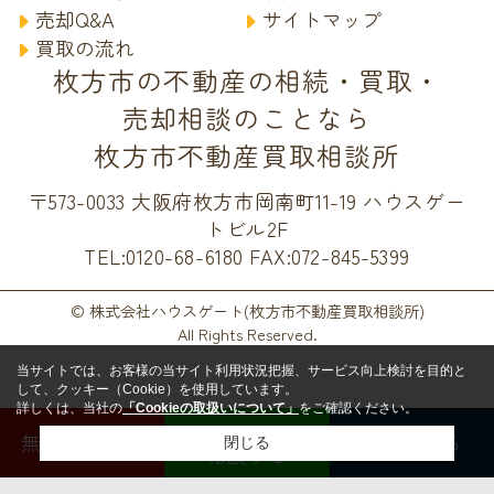
売却Q&A
サイトマップ
買取の流れ
枚方市の不動産の相続・買取・
売却相談のことなら
枚方市不動産買取相談所
〒573-0033 大阪府枚方市岡南町11-19 ハウスゲー
トビル2F
TEL:0120-68-6180
FAX:072-845-5399
© 株式会社ハウスゲート(枚方市不動産買取相談所)
All Rights Reserved.
当サイトでは、お客様の当サイト利用状況把握、サービス向上検討を目的と
して、クッキー（Cookie）を使用しています。
詳しくは、当社の
「Cookieの取扱いについて」
をご確認ください。
LINEで
無料査定する
電話する
閉じる
相談する