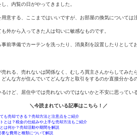
をし、内覧の日がやってきました。
を用意する、ここまではいいですが、お部屋の換気については
ても外から入ってきた人は匂いに敏感なものです。
ら事前準備でカーテンを洗ったり、消臭剤を設置したりとして
が売れる、売れないは関係なく、むしろ買主さんからしてみた
、どんな方が住んでいてどんな方と取引をするのか直接分かる
いるけど、居住中では売れないのではないかと不安に思ってい
＼今読まれている記事はこちら！／
ても売却できる？売却方法と注意点をご紹介
トとは？税金の仕組みや上手な売却方法もご紹介
とは何か？売却活動や期間を解説
に必要な費用と種類について解説